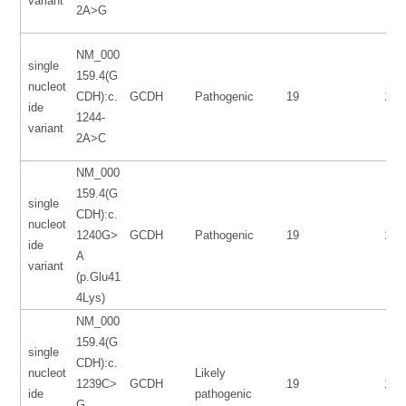
variant
2A>G
NM_000
single
159.4(G
nucleot
CDH):c.
GCDH
Pathogenic
19
130
ide
1244-
variant
2A>C
NM_000
159.4(G
single
CDH):c.
nucleot
1240G>
GCDH
Pathogenic
19
130
ide
A
variant
(p.Glu41
4Lys)
NM_000
159.4(G
single
CDH):c.
nucleot
Likely
1239C>
GCDH
19
130
ide
pathogenic
G