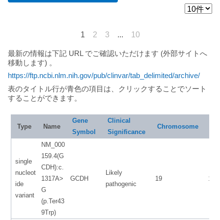
1
2
3
...
10
最新の情報は下記 URL でご確認いただけます (外部サイトへ
移動します) 。
https://ftp.ncbi.nlm.nih.gov/pub/clinvar/tab_delimited/archive/
表のタイトル行が青色の項目は、クリックすることでソート
することができます。
Gene
Clinical
Sta
Type
Name
Chromosome
Symbol
Significance
NM_000
159.4(G
single
CDH):c.
nucleot
Likely
1317A>
GCDH
19
130
ide
pathogenic
G
variant
(p.Ter43
9Trp)