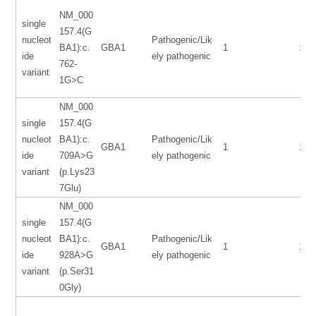
NM_000
single
157.4(G
nucleot
Pathogenic/Lik
BA1):c.
GBA1
1
155
ide
ely pathogenic
762-
variant
1G>C
NM_000
single
157.4(G
nucleot
BA1):c.
Pathogenic/Lik
GBA1
1
155
ide
709A>G
ely pathogenic
variant
(p.Lys23
7Glu)
NM_000
single
157.4(G
nucleot
BA1):c.
Pathogenic/Lik
GBA1
1
155
ide
928A>G
ely pathogenic
variant
(p.Ser31
0Gly)