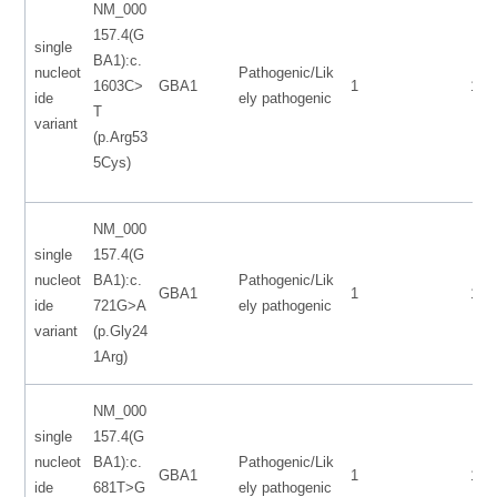
NM_000
157.4(G
single
BA1):c.
nucleot
Pathogenic/Lik
1603C>
GBA1
1
155
ide
ely pathogenic
T
variant
(p.Arg53
5Cys)
NM_000
single
157.4(G
nucleot
BA1):c.
Pathogenic/Lik
GBA1
1
155
ide
721G>A
ely pathogenic
variant
(p.Gly24
1Arg)
NM_000
single
157.4(G
nucleot
BA1):c.
Pathogenic/Lik
GBA1
1
155
ide
681T>G
ely pathogenic