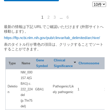
1
2
3
...
6
最新の情報は下記 URL でご確認いただけます (外部サイトへ
移動します) 。
https://ftp.ncbi.nlm.nih.gov/pub/clinvar/tab_delimited/archive/
表のタイトル行が青色の項目は、クリックすることでソート
することができます。
Gene
Clinical
Sta
Type
Name
Chromosome
Symbol
Significance
NM_000
157.4(G
BA1):c.
Deletio
Pathogenic/Lik
222_224
GBA1
1
155
n
ely pathogenic
del
(p.Thr75
del)