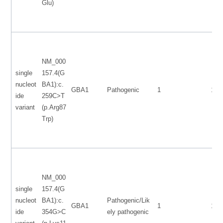
Glu)
NM_000
single
157.4(G
nucleot
BA1):c.
GBA1
Pathogenic
1
155
ide
259C>T
variant
(p.Arg87
Trp)
NM_000
single
157.4(G
nucleot
BA1):c.
Pathogenic/Lik
GBA1
1
155
ide
354G>C
ely pathogenic