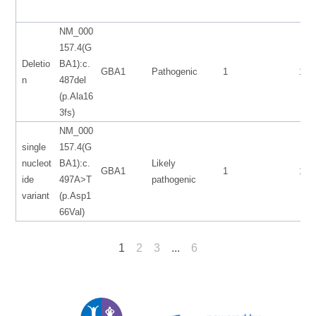
NM_000
157.4(G
Deletio
BA1):c.
GBA1
Pathogenic
1
155
n
487del
(p.Ala16
3fs)
NM_000
single
157.4(G
nucleot
BA1):c.
Likely
GBA1
1
155
ide
497A>T
pathogenic
variant
(p.Asp1
66Val)
1
2
3
...
6