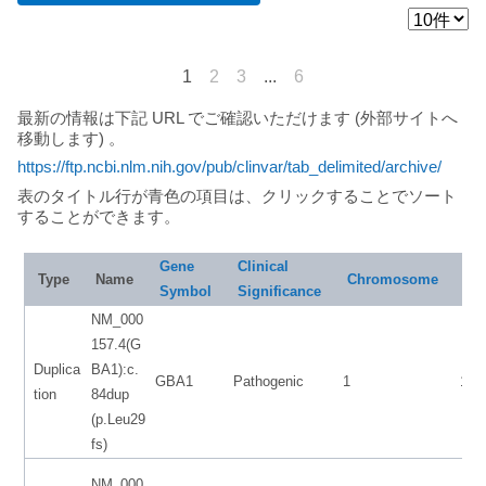
1
2
3
...
6
最新の情報は下記 URL でご確認いただけます (外部サイトへ
移動します) 。
https://ftp.ncbi.nlm.nih.gov/pub/clinvar/tab_delimited/archive/
表のタイトル行が青色の項目は、クリックすることでソート
することができます。
Gene
Clinical
Sta
Type
Name
Chromosome
Symbol
Significance
NM_000
157.4(G
Duplica
BA1):c.
GBA1
Pathogenic
1
155
tion
84dup
(p.Leu29
fs)
NM_000