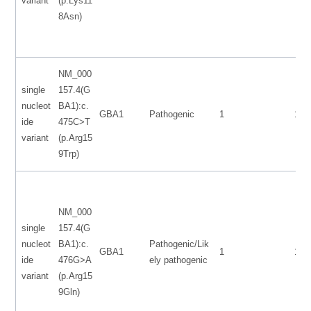
variant
(p.Lys11
8Asn)
NM_000
single
157.4(G
nucleot
BA1):c.
GBA1
Pathogenic
1
155
ide
475C>T
variant
(p.Arg15
9Trp)
NM_000
single
157.4(G
nucleot
BA1):c.
Pathogenic/Lik
GBA1
1
155
ide
476G>A
ely pathogenic
variant
(p.Arg15
9Gln)