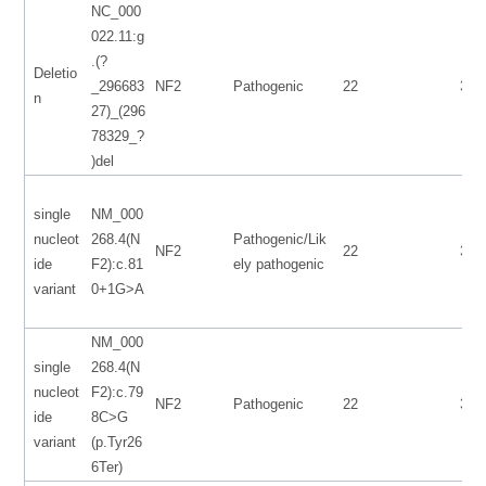
NC_000
022.11:g
.(?
Deletio
_296683
NF2
Pathogenic
22
300
n
27)_(296
78329_?
)del
single
NM_000
nucleot
268.4(N
Pathogenic/Lik
NF2
22
300
ide
F2):c.81
ely pathogenic
variant
0+1G>A
NM_000
single
268.4(N
nucleot
F2):c.79
NF2
Pathogenic
22
300
ide
8C>G
variant
(p.Tyr26
6Ter)