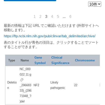
1
2
3
4
5
...
6
最新の情報は下記 URL でご確認いただけます (外部サイトへ
移動します) 。
https://ftp.ncbi.nlm.nih.gov/pub/clinvar/tab_delimited/archive/
表のタイトル行が青色の項目は、クリックすることでソート
することができます。
Gene
Clinical
Sta
Type
Name
Chromosome
Symbol
Significance
NC_000
022.11:g
.(?
Deletio
Likely
_296683
NF2
22
300
n
pathogenic
33)_(296
71948_?
)del