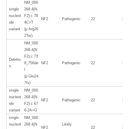
NM_000
single
268.4(N
nucleot
F2):c.78
NF2
Pathogenic
22
300
ide
4C>T
variant
(p.Arg26
2Ter)
NM_000
268.4(N
F2):c.73
Deletio
8_756de
NF2
Pathogenic
22
300
n
l
(p.Glu24
7fs)
single
NM_000
nucleot
268.4(N
NF2
Pathogenic
22
300
ide
F2):c.67
variant
6-2A>G
single
NM_000
nucleot
268.4(N
Likely
NF2
22
300