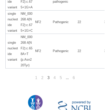
ide
F2):c.67
pathogenic
variant
5+1G>A
single
NM_000
nucleot
268.4(N
NF2
Pathogenic
22
300
ide
F2):c.67
variant
5+1G>C
NM_000
single
268.4(N
nucleot
F2):c.65
NF2
Pathogenic
22
300
ide
8A>T
variant
(p.Asn2
20Tyr)
1
2
3
4
5
...
6