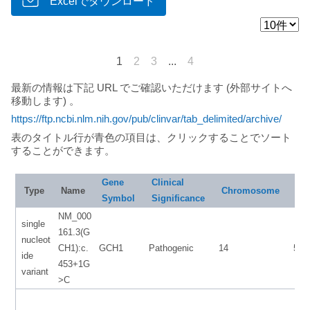
Excelでダウンロード
1
2
3
...
4
最新の情報は下記 URL でご確認いただけます (外部サイトへ
移動します) 。
https://ftp.ncbi.nlm.nih.gov/pub/clinvar/tab_delimited/archive/
表のタイトル行が青色の項目は、クリックすることでソート
することができます。
Gene
Clinical
Sta
Type
Name
Chromosome
Symbol
Significance
NM_000
single
161.3(G
nucleot
CH1):c.
GCH1
Pathogenic
14
553
ide
453+1G
variant
>C