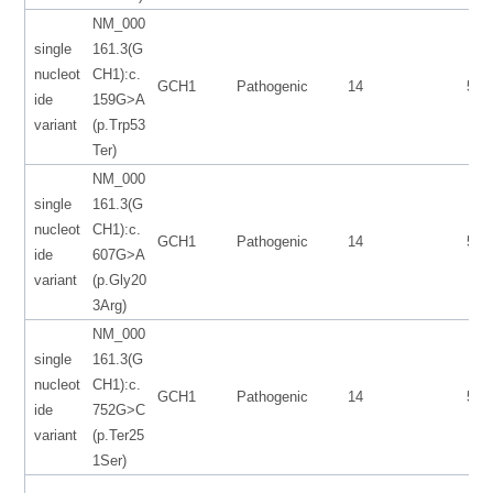
NM_000
single
161.3(G
nucleot
CH1):c.
GCH1
Pathogenic
14
553
ide
159G>A
variant
(p.Trp53
Ter)
NM_000
single
161.3(G
nucleot
CH1):c.
GCH1
Pathogenic
14
553
ide
607G>A
variant
(p.Gly20
3Arg)
NM_000
single
161.3(G
nucleot
CH1):c.
GCH1
Pathogenic
14
553
ide
752G>C
variant
(p.Ter25
1Ser)