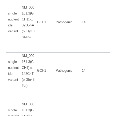
NM_000
single
161.3(G
nucleot
CH1):c.
GCH1
Pathogenic
14
553
ide
323G>A
variant
(p.Gly10
8Asp)
NM_000
single
161.3(G
nucleot
CH1):c.
GCH1
Pathogenic
14
553
ide
142C>T
variant
(p.Gln48
Ter)
NM_000
single
161.3(G