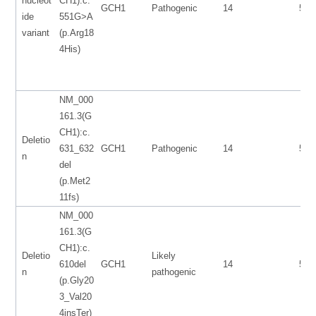
nucleot
CH1):c.
GCH1
Pathogenic
14
553
ide
551G>A
variant
(p.Arg18
4His)
NM_000
161.3(G
CH1):c.
Deletio
631_632
GCH1
Pathogenic
14
553
n
del
(p.Met2
11fs)
NM_000
161.3(G
CH1):c.
Deletio
Likely
610del
GCH1
14
553
n
pathogenic
(p.Gly20
3_Val20
4insTer)