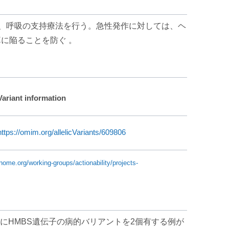
正、呼吸の支持療法を行う。急性発作に対しては、ヘ
に陥ることを防ぐ 。
Variant information
https://omim.org/allelicVariants/609806
enome.org/working-groups/actionability/projects-
にHMBS遺伝子の病的バリアントを2個有する例が