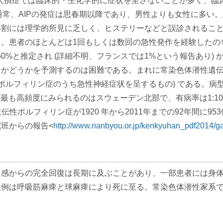
nthase: HMBS) 欠損症では臨床的・生化学的に症状を呈さないこ
: AIP) と診断される。通常、AIPの発症は思春期以降であり、男性より
い割には理学的所見に乏しく、ヒステリーなどと誤診されるこ
。患者のほとんどは1回もしくは数回の急性発作を経験したの
50%と推定され (詳細不明、フランスでは1%という報告あり)
かどうかを予測するのは困難である。まれに常染色体潜性遺伝
(ポルフィリン症のうち急性神経症状を呈するもの) である。
最も高頻度にみられるのはスウェーデン北部で、有病率は1:10
遺伝性ポルフィリン症が1920 年から2011年までの92年間に9
班からの報告<
http://www.nanbyou.or.jp/kenkyuhan_pdf2014/g
力感からの完全回復は長期に及ぶことがあり、一部患者には身
症例は呼吸筋麻痺と球麻痺により死に至る。常染色体潜性家系