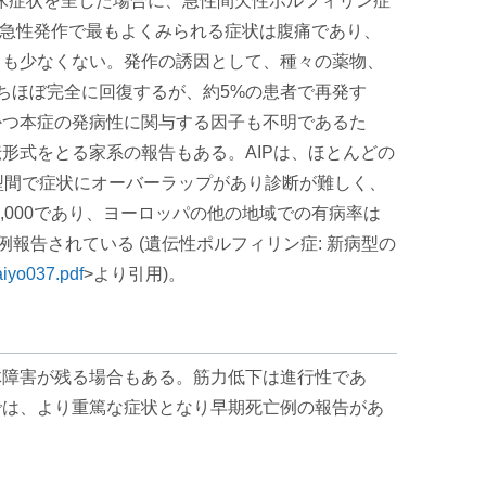
とが多く、臨床症状を呈した場合に、急性間欠性ポルフィリン症
も女性に多い。急性発作で最もよくみられる症状は腹痛であり、
とも少なくない。発作の誘因として、種々の薬物、
ちほぼ完全に回復するが、約5%の患者で再発す
 かつ本症の発病性に関与する因子も不明であるた
形式をとる家系の報告もある。AIPは、ほとんどの
病型間で症状にオーバーラップがあり診断が難しく、
,000であり、ヨーロッパの他の地域での有病率は
53例報告されている (遺伝性ポルフィリン症: 新病型の
aiyo037.pdf
>より引用)。
体障害が残る場合もある。筋力低下は進行性であ
では、より重篤な症状となり早期死亡例の報告があ