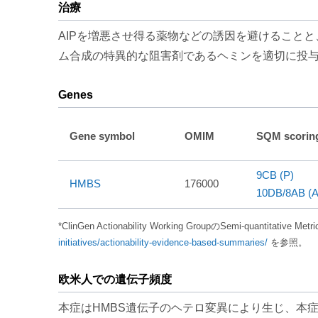
治療
AIPを増悪させ得る薬物などの誘因を避けること
ム合成の特異的な阻害剤であるヘミンを適切に投与
Genes
Gene symbol
OMIM
SQM scorin
9CB (P)
HMBS
176000
10DB/8AB (A
*ClinGen Actionability Working GroupのSemi-quantitative 
initiatives/actionability-evidence-based-summaries/
を参照。
欧米人での遺伝子頻度
本症はHMBS遺伝子のヘテロ変異により生じ、本症