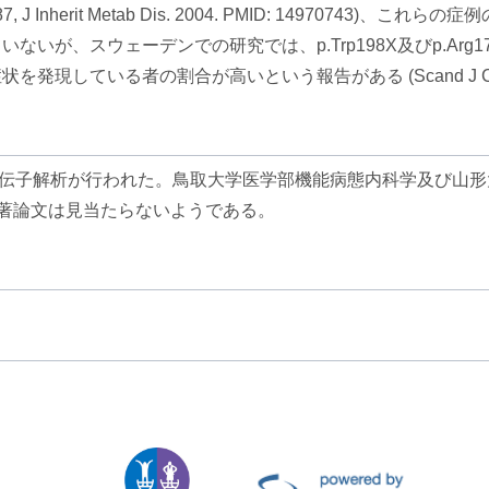
534187, J Inherit Metab Dis. 2004. PMID: 1497
スウェーデンでの研究では、p.Trp198X及びp.Arg173Tr
者の割合が高いという報告がある (Scand J Clin Lab Inve
の遺伝子解析が行われた。鳥取大学医学部機能病態内科学及び山
原著論文は見当たらないようである。