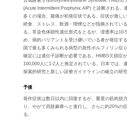
合成酵素 (Hydroxymethylbilane Sy
(Acute Intermittent Porphyria
多くの場合、腹痛が初発症状である。症状が激し
絶食、ストレス、飲酒・喫煙などが指摘されている
る。常染色体顕性遺伝形式をとるが、浸透率は10-
め、病的バリアントを受け継いでいる者が発症する
国で最も多くみられる病型の急性ポルフィリン症 
確定には遺伝子診断が必要である。HMBS欠損症が
100,000人に1-2人と推定されている。日本では、
探索的研究と新しい診療ガイドラインの確立の研究
予後
発作症状は数日以内に回復するが、重度の筋肉脱
り、やがて四肢麻痺へと進行し、さらに約20%の
る。