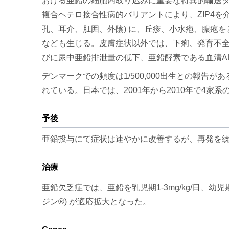
おける亜鉛の細胞内取り込みに重要な特異的輸送タンパク、Zinc/I
複合ヘテロ接合性病的バリアントにより、ZIP4
孔、耳介、肛囲、外陰) に、丘疹、小水疱、膿疱
なども生じる。皮膚症状以外では、下痢、発育不全
びに尿中亜鉛排泄量の低下、亜鉛酵素である血清AL
デンマークでの頻度は1/500,000出生との報
れている。日本では、2001年から2010年で4家
予後
亜鉛投与にて症状は速やかに改善するが、再発を
治療
亜鉛欠乏症では、亜鉛を乳児期1-3mg/kg/日、幼児
ジン®) が適応拡大となった。