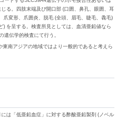
(ZIP4) をコードするSLC39A4遺伝子のホモ接合性あるいは
じる。四肢末端及び開口部 (口囲、鼻孔、眼囲、耳
爪変形、爪囲炎、脱毛 (全頭、眉毛、睫毛、毳毛)
ど) を呈する。検査所見としては、血清亜鉛値なら
子の遺伝学的検査にて行う。
域や東南アジアの地域ではより一般的であると考えら
7年3月には「低亜鉛血症」に対する酢酸亜鉛製剤 (ノベル