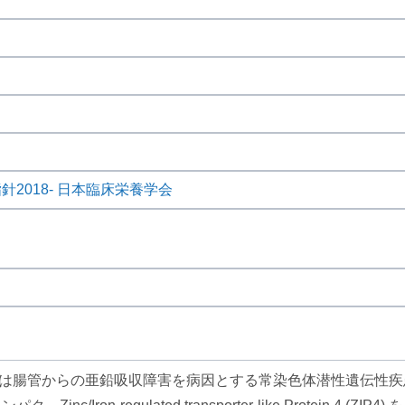
2018- 日本臨床栄養学会
opathica: AE) は腸管からの亜鉛吸収障害を病因とする常染色