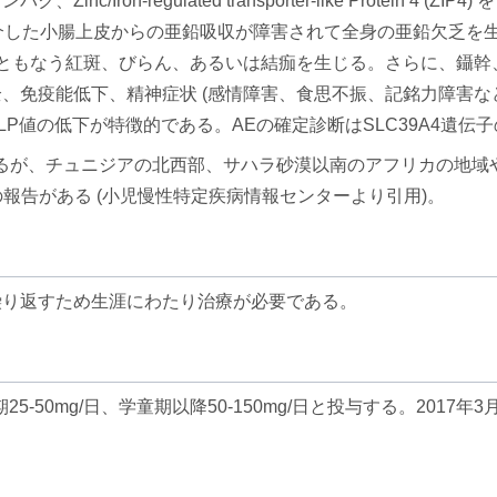
ron-regulated transporter-like Protein 4 
を介した小腸上皮からの亜鉛吸収が障害されて全身の亜鉛欠乏を生
をともなう紅斑、びらん、あるいは結痂を生じる。さらに、鑷幹、
、免疫能低下、精神症状 (感情障害、食思不振、記銘力障害な
P値の低下が特徴的である。AEの確定診断はSLC39A4遺伝
告があるが、チュニジアの北西部、サハラ砂漠以南のアフリカの地
系の報告がある (小児慢性特定疾病情報センターより引用)。
繰り返すため生涯にわたり治療が必要である。
期25-50mg/日、学童期以降50-150mg/日と投与する。201