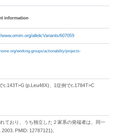
nt information
://www.omim.org/allelicVariants/607059
enome.org/working-groups/actionability/projects-
43T>G (p.Leu48X)、1症例でc.1784T>C
同定されており、うち独立した２家系の発端者は、同一
003. PMID: 12787121)。