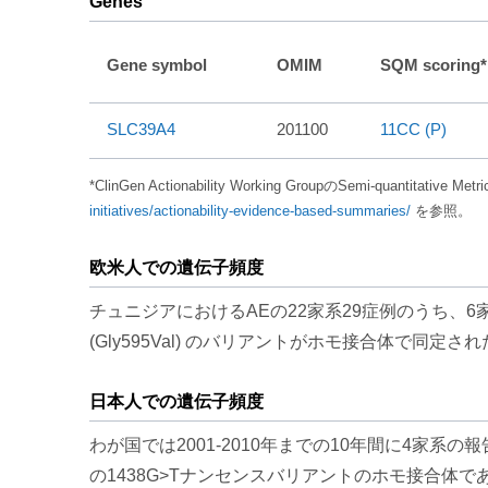
Genes
Gene symbol
OMIM
SQM scoring*
SLC39A4
201100
11CC (P)
*ClinGen Actionability Working GroupのSemi-quantitative 
initiatives/actionability-evidence-based-summaries/
を参照。
欧米人での遺伝子頻度
チュニジアにおけるAEの22家系29症例のうち、6家系8症例でc.1
(Gly595Val) のバリアントがホモ接合体で同定された (Int J
日本人での遺伝子頻度
わが国では2001-2010年までの10年間に4家
の1438G>Tナンセンスバリアントのホモ接合体であった (Br J Derm